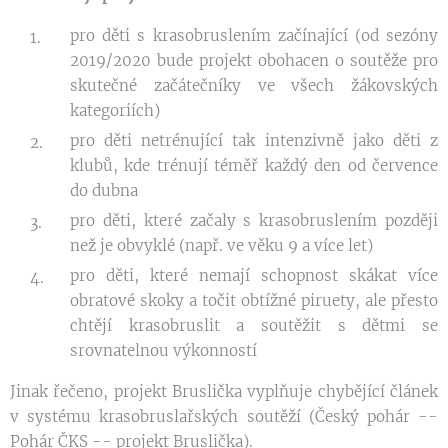
pro děti s krasobruslením začínající (od sezóny
2019/2020 bude projekt obohacen o soutěže pro
skutečné začátečníky ve všech žákovských
kategoriích)
pro děti netrénující tak intenzivně jako děti z
klubů, kde trénují téměř každý den od července
do dubna
pro děti, které začaly s krasobruslením později
než je obvyklé (např. ve věku 9 a více let)
pro děti, které nemají schopnost skákat více
obratové skoky a točit obtížné piruety, ale přesto
chtějí krasobruslit a soutěžit s dětmi se
srovnatelnou výkonností
Jinak řečeno, projekt Bruslička vyplňuje chybějící článek
v systému krasobruslařských soutěží (Český pohár --
Pohár ČKS -- projekt Bruslička).