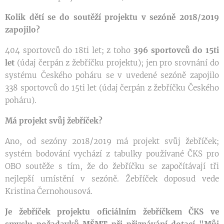
Kolik dětí se do soutěží projektu v sezóně 2018/2019
zapojilo?
404 sportovců do 18ti let; z toho
396 sportovců do 15ti
let
(údaj čerpán z žebříčku projektu); jen pro srovnání do
systému Českého poháru se v uvedené sezóně zapojilo
338 sportovců do 15ti let (údaj čerpán z žebříčku Českého
poháru).
Má projekt svůj žebříček?
Ano, od sezóny 2018/2019 má projekt svůj žebříček;
systém bodování vychází z tabulky používané ČKS pro
OBO soutěže s tím, že do žebříčku se započítávají tři
nejlepší umístění v sezóně. Žebříček doposud vede
Kristina Černohousová.
Je žebříček projektu oficiálním žebříčkem ČKS ve