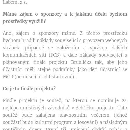
Labem, z.s.
Máme zájem o sponzory a k jakému účelu bychom
prostředky využili?
Ano, zájem o sponzory máme. Z těchto prostředků
bychom hradili náklady související s provozem webových
stránek, případně se založením a správou dalších
komunikačních sítí (FCB) a dále náklady související s
plánovaným finále projektu Bruslička tak, aby jeho
účastníci měli stejné podmínky jako děti účastnící se
MČR (nemuseli hradit startovné).
Co je to finále projektu?
Finále projektu je soutěž, na kterou se nominuje 24
nejlépe umístěných závodníků v žebříčku projektu. Tato
soutěž bude zahájena slavnostním večerem (jehož
součástí bude kulturní program a losování) a následným
soutěžním dnem. První tři umístění obdrží pohár a